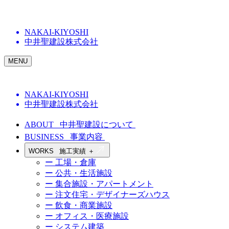
NAKAI-KIYOSHI
中井聖建設株式会社
MENU
NAKAI-KIYOSHI
中井聖建設株式会社
ABOUT
中井聖建設について
BUSINESS
事業内容
WORKS
施工実績
＋
ー 工場・倉庫
ー 公共・生活施設
ー 集合施設・アパートメント
ー 注文住宅・デザイナーズハウス
ー 飲食・商業施設
ー オフィス・医療施設
ー システム建築