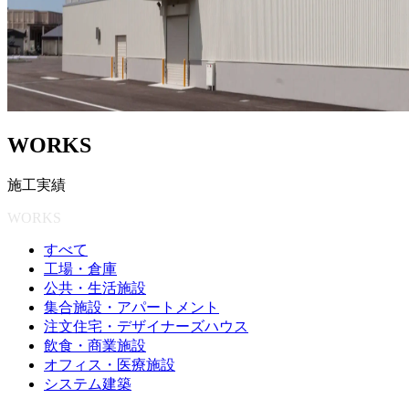
W
O
R
K
S
施
工
実
績
WORKS
すべて
工場・倉庫
公共・生活施設
集合施設・アパートメント
注文住宅・デザイナーズハウス
飲食・商業施設
オフィス・医療施設
システム建築