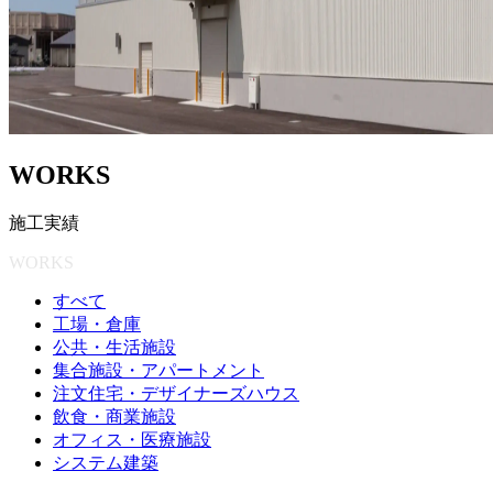
W
O
R
K
S
施
工
実
績
WORKS
すべて
工場・倉庫
公共・生活施設
集合施設・アパートメント
注文住宅・デザイナーズハウス
飲食・商業施設
オフィス・医療施設
システム建築