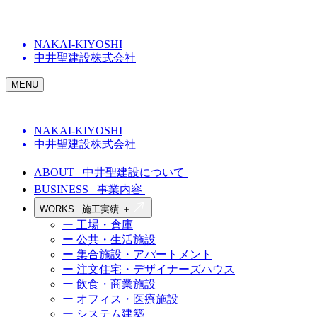
NAKAI-KIYOSHI
中井聖建設株式会社
MENU
NAKAI-KIYOSHI
中井聖建設株式会社
ABOUT
中井聖建設について
BUSINESS
事業内容
WORKS
施工実績
＋
ー 工場・倉庫
ー 公共・生活施設
ー 集合施設・アパートメント
ー 注文住宅・デザイナーズハウス
ー 飲食・商業施設
ー オフィス・医療施設
ー システム建築