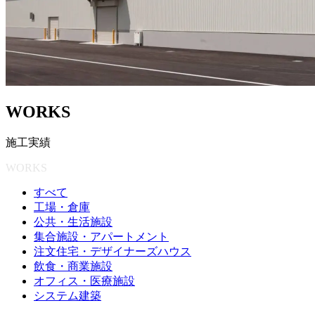
W
O
R
K
S
施
工
実
績
WORKS
すべて
工場・倉庫
公共・生活施設
集合施設・アパートメント
注文住宅・デザイナーズハウス
飲食・商業施設
オフィス・医療施設
システム建築