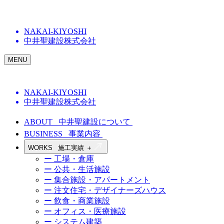
NAKAI-KIYOSHI
中井聖建設株式会社
MENU
NAKAI-KIYOSHI
中井聖建設株式会社
ABOUT
中井聖建設について
BUSINESS
事業内容
WORKS
施工実績
＋
ー 工場・倉庫
ー 公共・生活施設
ー 集合施設・アパートメント
ー 注文住宅・デザイナーズハウス
ー 飲食・商業施設
ー オフィス・医療施設
ー システム建築