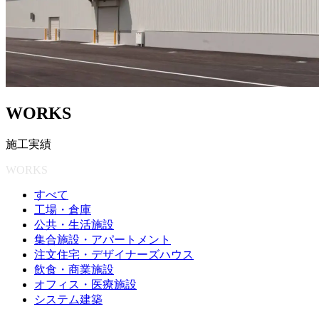
W
O
R
K
S
施
工
実
績
WORKS
すべて
工場・倉庫
公共・生活施設
集合施設・アパートメント
注文住宅・デザイナーズハウス
飲食・商業施設
オフィス・医療施設
システム建築