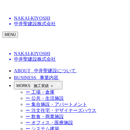
NAKAI-KIYOSHI
中井聖建設株式会社
MENU
NAKAI-KIYOSHI
中井聖建設株式会社
ABOUT
中井聖建設について
BUSINESS
事業内容
WORKS
施工実績
＋
ー 工場・倉庫
ー 公共・生活施設
ー 集合施設・アパートメント
ー 注文住宅・デザイナーズハウス
ー 飲食・商業施設
ー オフィス・医療施設
ー システム建築