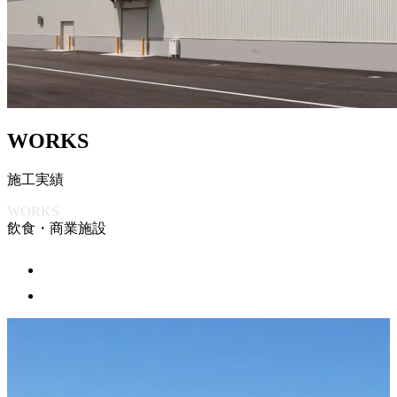
W
O
R
K
S
施
工
実
績
WORKS
飲食・商業施設