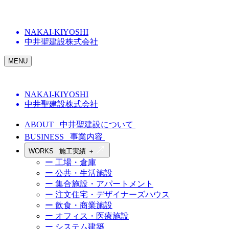
NAKAI-KIYOSHI
中井聖建設株式会社
MENU
NAKAI-KIYOSHI
中井聖建設株式会社
ABOUT
中井聖建設について
BUSINESS
事業内容
WORKS
施工実績
＋
ー 工場・倉庫
ー 公共・生活施設
ー 集合施設・アパートメント
ー 注文住宅・デザイナーズハウス
ー 飲食・商業施設
ー オフィス・医療施設
ー システム建築