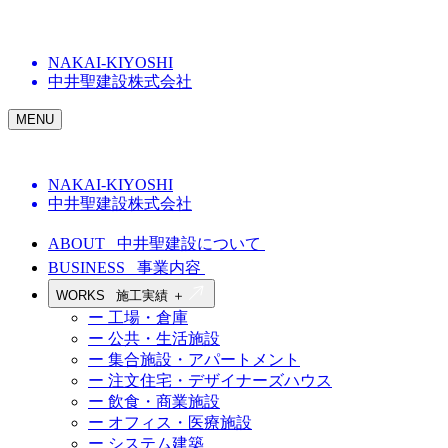
NAKAI-KIYOSHI
中井聖建設株式会社
MENU
NAKAI-KIYOSHI
中井聖建設株式会社
ABOUT
中井聖建設について
BUSINESS
事業内容
WORKS
施工実績
＋
ー 工場・倉庫
ー 公共・生活施設
ー 集合施設・アパートメント
ー 注文住宅・デザイナーズハウス
ー 飲食・商業施設
ー オフィス・医療施設
ー システム建築