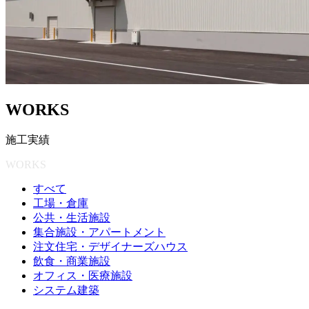
W
O
R
K
S
施
工
実
績
WORKS
すべて
工場・倉庫
公共・生活施設
集合施設・アパートメント
注文住宅・デザイナーズハウス
飲食・商業施設
オフィス・医療施設
システム建築