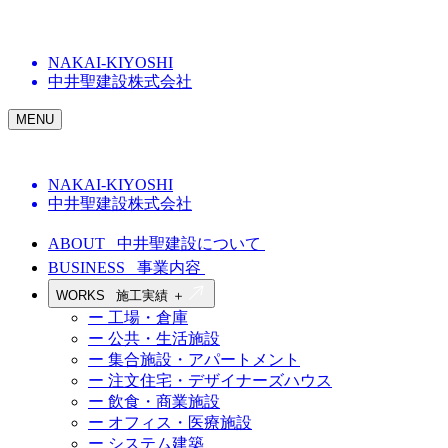
NAKAI-KIYOSHI
中井聖建設株式会社
MENU
NAKAI-KIYOSHI
中井聖建設株式会社
ABOUT
中井聖建設について
BUSINESS
事業内容
WORKS
施工実績
＋
ー 工場・倉庫
ー 公共・生活施設
ー 集合施設・アパートメント
ー 注文住宅・デザイナーズハウス
ー 飲食・商業施設
ー オフィス・医療施設
ー システム建築