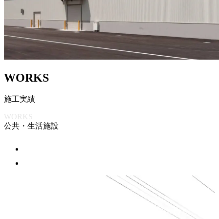
W
O
R
K
S
施
工
実
績
WORKS
公共・生活施設