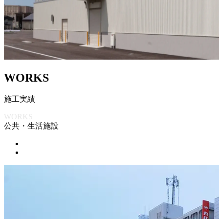
W
O
R
K
S
施
工
実
績
WORKS
公共・生活施設