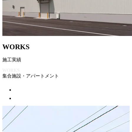
W
O
R
K
S
施
工
実
績
WORKS
集合施設・アパートメント