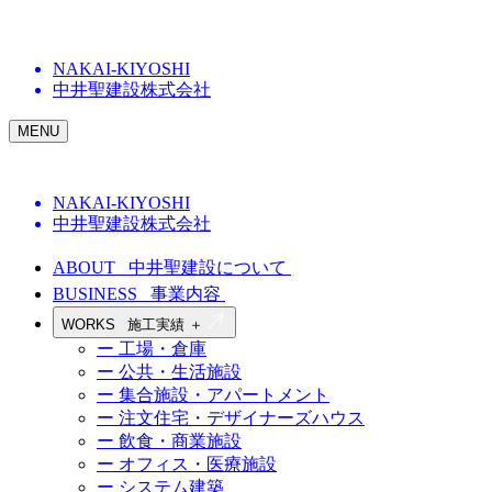
NAKAI-KIYOSHI
中井聖建設株式会社
MENU
NAKAI-KIYOSHI
中井聖建設株式会社
ABOUT
中井聖建設について
BUSINESS
事業内容
WORKS
施工実績
＋
ー 工場・倉庫
ー 公共・生活施設
ー 集合施設・アパートメント
ー 注文住宅・デザイナーズハウス
ー 飲食・商業施設
ー オフィス・医療施設
ー システム建築