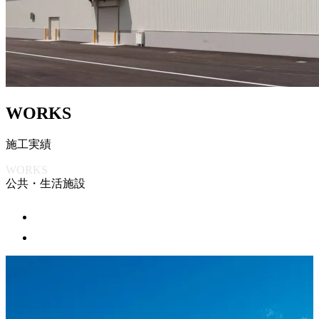
W
O
R
K
S
施
工
実
績
WORKS
公共・生活施設