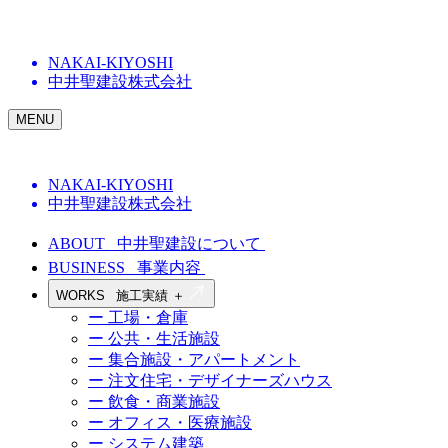
NAKAI-KIYOSHI
中井聖建設株式会社
MENU
NAKAI-KIYOSHI
中井聖建設株式会社
ABOUT
中井聖建設について
BUSINESS
事業内容
WORKS
施工実績
＋
ー 工場・倉庫
ー 公共・生活施設
ー 集合施設・アパートメント
ー 注文住宅・デザイナーズハウス
ー 飲食・商業施設
ー オフィス・医療施設
ー システム建築