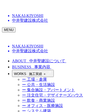
NAKAI-KIYOSHI
中井聖建設株式会社
MENU
NAKAI-KIYOSHI
中井聖建設株式会社
ABOUT
中井聖建設について
BUSINESS
事業内容
WORKS
施工実績
＋
ー 工場・倉庫
ー 公共・生活施設
ー 集合施設・アパートメント
ー 注文住宅・デザイナーズハウス
ー 飲食・商業施設
ー オフィス・医療施設
ー システム建築