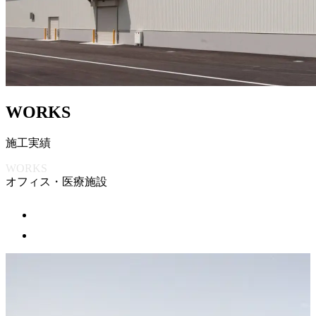
W
O
R
K
S
施
工
実
績
WORKS
オフィス・医療施設