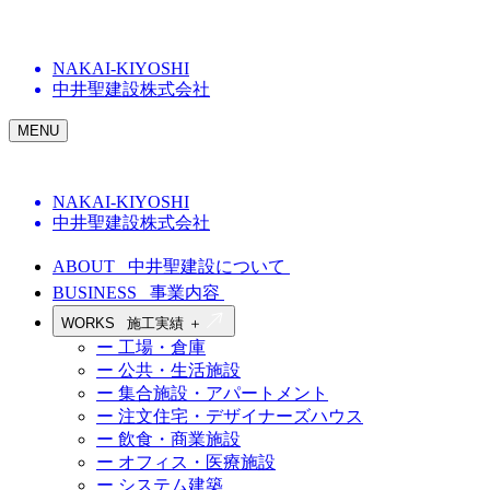
NAKAI-KIYOSHI
中井聖建設株式会社
MENU
NAKAI-KIYOSHI
中井聖建設株式会社
ABOUT
中井聖建設について
BUSINESS
事業内容
WORKS
施工実績
＋
ー 工場・倉庫
ー 公共・生活施設
ー 集合施設・アパートメント
ー 注文住宅・デザイナーズハウス
ー 飲食・商業施設
ー オフィス・医療施設
ー システム建築