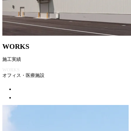
W
O
R
K
S
施
工
実
績
WORKS
オフィス・医療施設