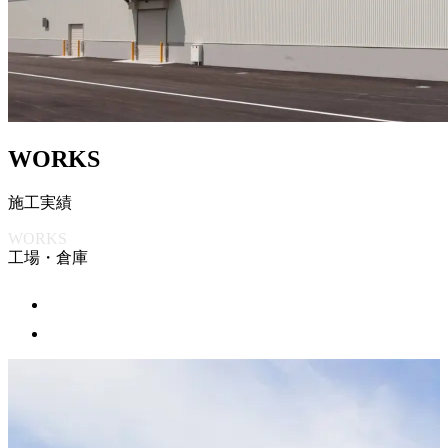
W
O
R
K
S
施
工
実
績
WORKS
工場・倉庫