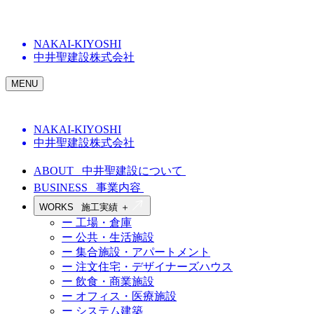
NAKAI-KIYOSHI
中井聖建設株式会社
MENU
NAKAI-KIYOSHI
中井聖建設株式会社
ABOUT
中井聖建設について
BUSINESS
事業内容
WORKS
施工実績
＋
ー 工場・倉庫
ー 公共・生活施設
ー 集合施設・アパートメント
ー 注文住宅・デザイナーズハウス
ー 飲食・商業施設
ー オフィス・医療施設
ー システム建築